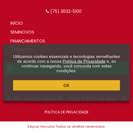
(75) 3632-5100
INÍCIO
SEMINOVOS
FINANCIAMENTOS
CONTATO
Utilizamos cookies essenciais e tecnologias semelhantes
de acordo com a nossa
Política de Privacidade
e, ao
continuar navegando, você concorda com estas
FALAR NO
WHATSAPP
condições.
OK
Av. Gov. Roberto Santos, 59 - Santo Antônio de Jesus - BA
POLÍTICA DE PRIVACIDADE
Edycar Veículos Todos os direitos reservados.