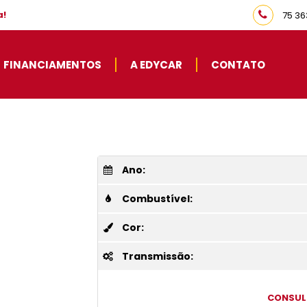
a!
75 36
FINANCIAMENTOS
A EDYCAR
CONTATO
Ano:
Combustível:
Cor:
Transmissão:
CONSUL