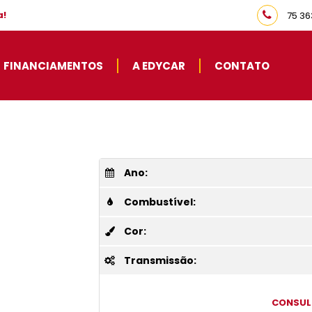
a!
75 36
FINANCIAMENTOS
A EDYCAR
CONTATO
Ano:
Combustível:
Cor:
Transmissão:
CONSUL